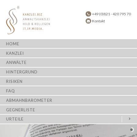
+49 (0)821 - 420 795 70
Kontakt
HOME
KANZLEI
ANWÄLTE
HINTERGRUND
RISIKEN
FAQ
ABMAHNBAROMETER
GEGNERLISTE
URTEILE