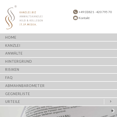
+49 (0)821 - 420 795 70
Kontakt
HOME
KANZLEI
ANWÄLTE
HINTERGRUND
RISIKEN
FAQ
ABMAHNBAROMETER
GEGNERLISTE
URTEILE