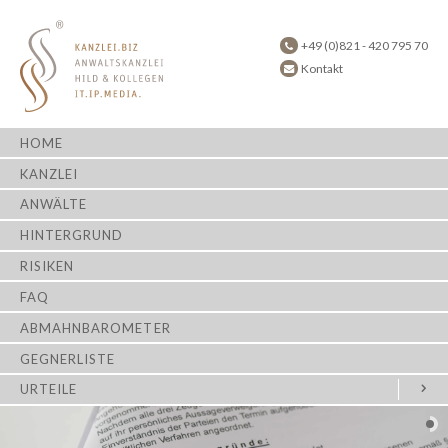
+49 (0)821 - 420 795 70
Kontakt
HOME
KANZLEI
ANWÄLTE
HINTERGRUND
RISIKEN
FAQ
ABMAHNBAROMETER
GEGNERLISTE
URTEILE