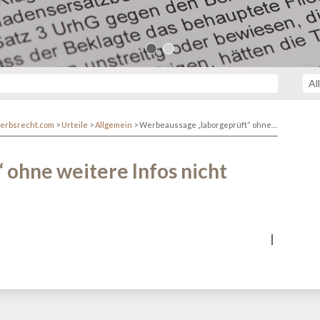
erbsrecht.com
>
Urteile
>
Allgemein
>
Werbeaussage „laborgeprüft“ ohne weitere Infos nicht unzulässig
ohne weitere Infos nicht
r/www/themen/htdocs/netzwerk.kanzlei.biz/wp-
lehttp/ringphp/src/Client/StreamHandler.php
on line
313