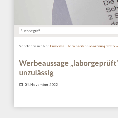
Sie befinden sich hier:
kanzlei.biz - Themenseiten
>
abmahnung-wettbew
Werbeaussage „laborgeprüft“ 
unzulässig
04. November 2022
Fatal error
: Redefinition of parameter $_ in
/va
content/themes/kanzlei-praegnanz/shariff/vendor/guzz