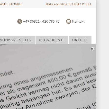
EITE TÄTIGKEIT
ÜBER 6.500 KOSTENLOSE URTEILE
+49 (0)821 - 420 795 70
Kontakt
AHNBAROMETER
GEGNERLISTE
URTEILE