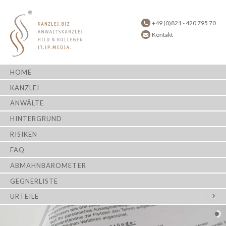
+49 (0)821 - 420 795 70
Kontakt
HOME
KANZLEI
ANWÄLTE
HINTERGRUND
RISIKEN
FAQ
ABMAHNBAROMETER
GEGNERLISTE
URTEILE