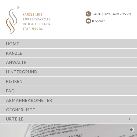
+49 (0)821 - 420 795 70
Kontakt
HOME
KANZLEI
ANWÄLTE
HINTERGRUND
RISIKEN
FAQ
ABMAHNBAROMETER
GEGNERLISTE
URTEILE