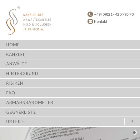
+49 (0)821 - 420 795 70
Kontakt
HOME
KANZLEI
ANWÄLTE
HINTERGRUND
RISIKEN
FAQ
ABMAHNBAROMETER
GEGNERLISTE
URTEILE