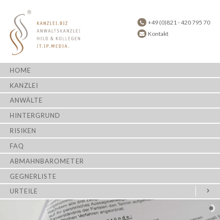
+49 (0)821 - 420 795 70
Kontakt
HOME
KANZLEI
ANWÄLTE
HINTERGRUND
RISIKEN
FAQ
ABMAHNBAROMETER
GEGNERLISTE
URTEILE