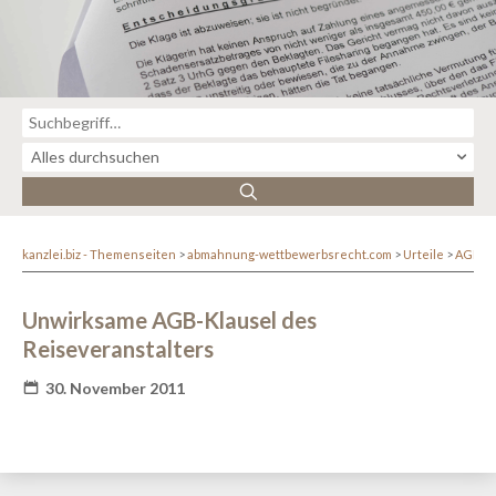
kanzlei.biz - Themenseiten
abmahnung-wettbewerbsrecht.com
Urteile
AGB-R
Unwirksame AGB-Klausel des
Reiseveranstalters
30. November 2011