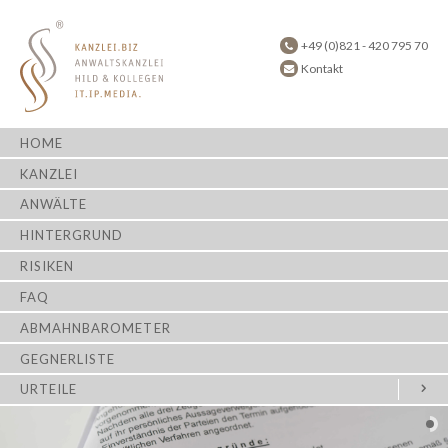
+49 (0)821 - 420 795 70
Kontakt
HOME
KANZLEI
ANWÄLTE
HINTERGRUND
RISIKEN
FAQ
ABMAHNBAROMETER
GEGNERLISTE
URTEILE