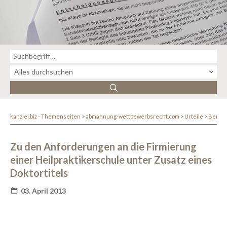
kanzlei.biz - Themenseiten
abmahnung-wettbewerbsrecht.com
Urteile
Berufs
Zu den Anforderungen an die Firmierung
einer Heilpraktikerschule unter Zusatz eines
Doktortitels
03. April 2013