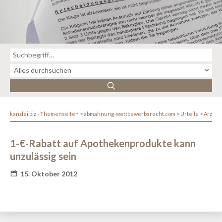
kanzlei.biz - Themenseiten
abmahnung-wettbewerbsrecht.com
Urteile
Arznei
1-€-Rabatt auf Apothekenprodukte kann
unzulässig sein
15. Oktober 2012