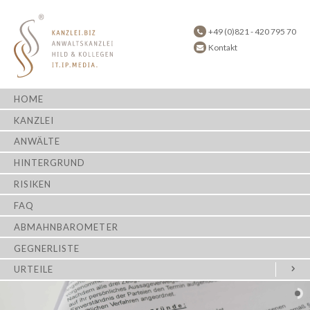
+49 (0)821 - 420 795 70
Kontakt
HOME
KANZLEI
ANWÄLTE
HINTERGRUND
RISIKEN
FAQ
ABMAHNBAROMETER
GEGNERLISTE
URTEILE