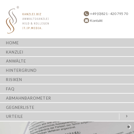
+49 (0)821 - 420 795 70
Kontakt
HOME
KANZLEI
ANWÄLTE
HINTERGRUND
RISIKEN
FAQ
ABMAHNBAROMETER
GEGNERLISTE
URTEILE