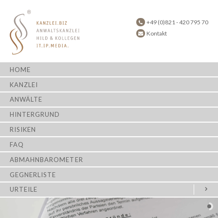
+49 (0)821 - 420 795 70
Kontakt
HOME
KANZLEI
ANWÄLTE
HINTERGRUND
RISIKEN
FAQ
ABMAHNBAROMETER
GEGNERLISTE
URTEILE