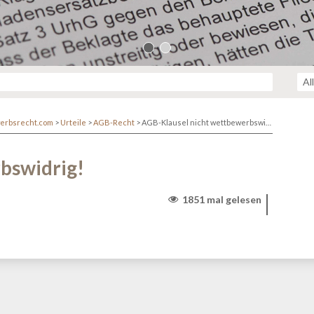
erbsrecht.com
>
Urteile
>
AGB-Recht
>
AGB-Klausel nicht wettbewerbswidrig!
bswidrig!
1851 mal gelesen
r/www/themen/htdocs/netzwerk.kanzlei.biz/wp-
lehttp/ringphp/src/Client/StreamHandler.php
on line
313