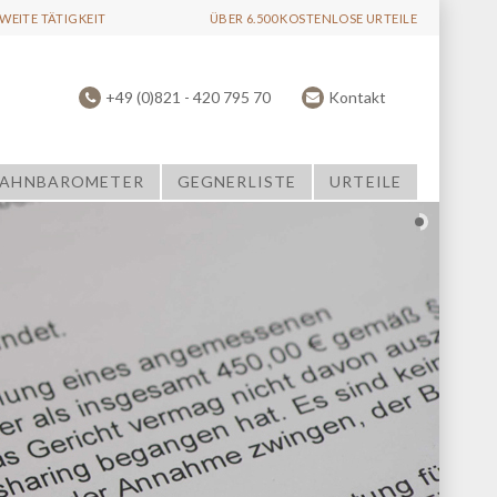
EITE TÄTIGKEIT
ÜBER 6.500 KOSTENLOSE URTEILE
+49 (0)821 - 420 795 70
Kontakt
AHNBAROMETER
GEGNERLISTE
URTEILE