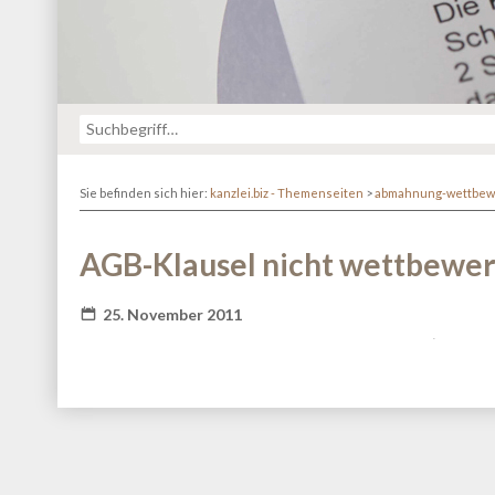
Sie befinden sich hier:
kanzlei.biz - Themenseiten
>
abmahnung-wettbew
AGB-Klausel nicht wettbewer
25. November 2011
Fatal error
: Redefinition of parameter $_ in
/va
content/themes/kanzlei-praegnanz/shariff/vendor/guzz