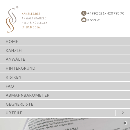
+49 (0)821 - 420 795 70
Kontakt
HOME
KANZLEI
ANWÄLTE
HINTERGRUND
RISIKEN
FAQ
ABMAHNBAROMETER
GEGNERLISTE
URTEILE