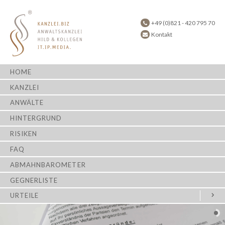
+49 (0)821 - 420 795 70
Kontakt
HOME
KANZLEI
ANWÄLTE
HINTERGRUND
RISIKEN
FAQ
ABMAHNBAROMETER
GEGNERLISTE
URTEILE