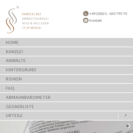
+49 (0)821 - 420 795 70
Kontakt
HOME
KANZLEI
ANWÄLTE
HINTERGRUND
RISIKEN
FAQ
ABMAHNBAROMETER
GEGNERLISTE
URTEILE