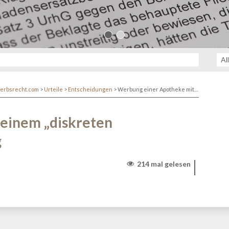
erbsrecht.com
>
Urteile
>
Entscheidungen
>
Werbung einer Apotheke mit einem „diskreten Beratungsbereich“ ist zulässig
einem „diskreten
g
214 mal gelesen
r/www/themen/htdocs/netzwerk.kanzlei.biz/wp-
lehttp/ringphp/src/Client/StreamHandler.php
on line
313