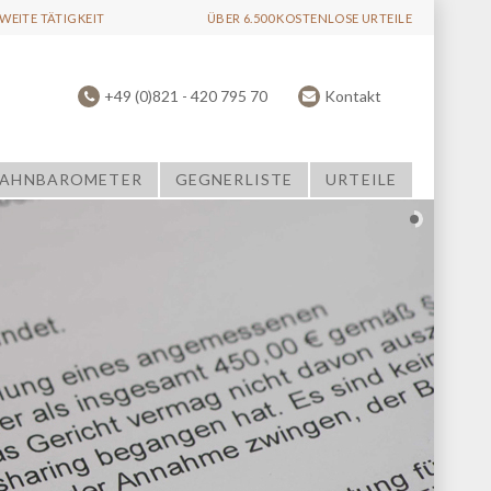
EITE TÄTIGKEIT
ÜBER 6.500 KOSTENLOSE URTEILE
+49 (0)821 - 420 795 70
Kontakt
AHNBAROMETER
GEGNERLISTE
URTEILE