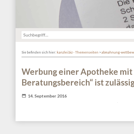
Sie befinden sich hier:
kanzlei.biz - Themenseiten
>
abmahnung-wettbew
Werbung einer Apotheke mit 
Beratungsbereich“ ist zulässi
14. September 2016
Fatal error
: Redefinition of parameter $_ in
/va
content/themes/kanzlei-praegnanz/shariff/vendor/guzz