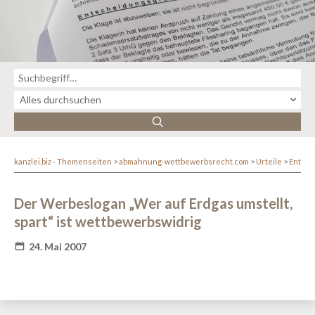
kanzlei.biz - Themenseiten
abmahnung-wettbewerbsrecht.com
Urteile
Entsc
Der Werbeslogan „Wer auf Erdgas umstellt,
spart“ ist wettbewerbswidrig
24. Mai 2007