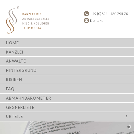
+49 (0)821 - 420 795 70
Kontakt
HOME
KANZLEI
ANWÄLTE
HINTERGRUND
RISIKEN
FAQ
ABMAHNBAROMETER
GEGNERLISTE
URTEILE