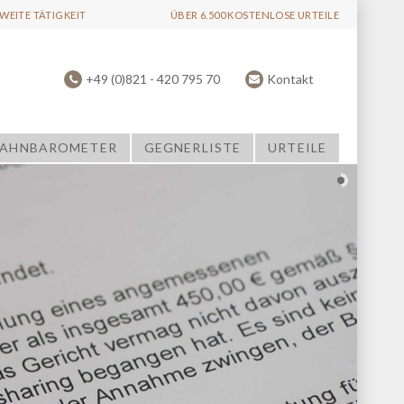
EITE TÄTIGKEIT
ÜBER 6.500 KOSTENLOSE URTEILE
+49 (0)821 - 420 795 70
Kontakt
AHNBAROMETER
GEGNERLISTE
URTEILE