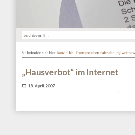
Sie befinden sich hier:
kanzlei.biz - Themenseiten
>
abmahnung-wettbew
„Hausverbot“ im Internet
18. April 2007
Fatal error
: Redefinition of parameter $_ in
/va
content/themes/kanzlei-praegnanz/shariff/vendor/guzz