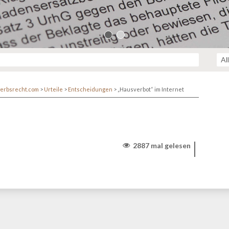
erbsrecht.com
>
Urteile
>
Entscheidungen
>
„Hausverbot“ im Internet
2887 mal gelesen
r/www/themen/htdocs/netzwerk.kanzlei.biz/wp-
lehttp/ringphp/src/Client/StreamHandler.php
on line
313