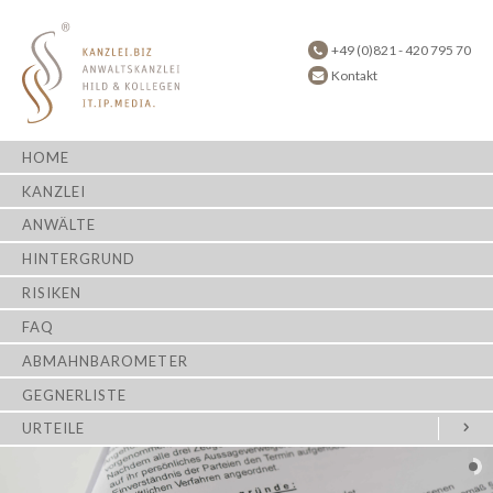
+49 (0)821 - 420 795 70
Kontakt
HOME
KANZLEI
ANWÄLTE
HINTERGRUND
RISIKEN
FAQ
ABMAHNBAROMETER
GEGNERLISTE
URTEILE