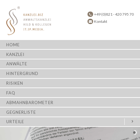
+49 (0)821 - 420 795 70
Kontakt
HOME
KANZLEI
ANWÄLTE
HINTERGRUND
RISIKEN
FAQ
ABMAHNBAROMETER
GEGNERLISTE
URTEILE