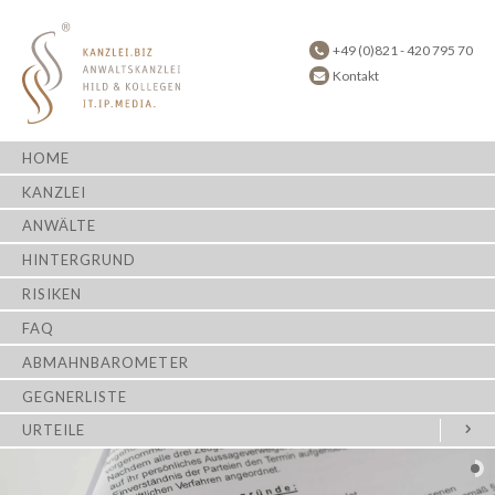
+49 (0)821 - 420 795 70
Kontakt
HOME
KANZLEI
ANWÄLTE
HINTERGRUND
RISIKEN
FAQ
ABMAHNBAROMETER
GEGNERLISTE
URTEILE