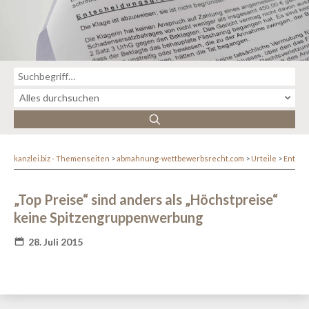
kanzlei.biz - Themenseiten
abmahnung-wettbewerbsrecht.com
Urteile
Entsc
„Top Preise“ sind anders als „Höchstpreise“
keine Spitzengruppenwerbung
28. Juli 2015