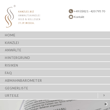
+49 (0)821 - 420 795 70
Kontakt
HOME
KANZLEI
ANWÄLTE
HINTERGRUND
RISIKEN
FAQ
ABMAHNBAROMETER
GEGNERLISTE
URTEILE