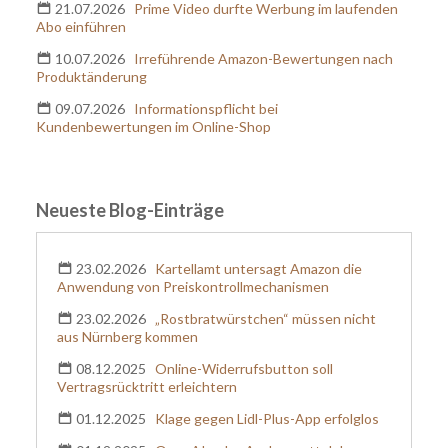
21.07.2026
Prime Video durfte Werbung im laufenden
bzw. E-Mail-Adresse kann ich jederzeit für die
Abo einführen
Zukunft widerrufen, indem ich z. B. eine E-Mail an
datenschutzbeauftragter@kanzlei.biz
sende. Die
10.07.2026
Irreführende Amazon-Bewertungen nach
Produktänderung
Verarbeitung erfolgt entsprechend unserer
Datenschutzerklärung
.
09.07.2026
Informationspflicht bei
Kundenbewertungen im Online-Shop
Neueste Blog-Einträge
23.02.2026
Kartellamt untersagt Amazon die
Anwendung von Preiskontrollmechanismen
23.02.2026
„Rostbratwürstchen“ müssen nicht
aus Nürnberg kommen
08.12.2025
Online-Widerrufsbutton soll
Vertragsrücktritt erleichtern
01.12.2025
Klage gegen Lidl-Plus-App erfolglos