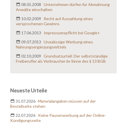
08.05.2008
Unternehmen dürfen für Abmahnung
Anwälte einschalten
E-Mail:
*
10.02.2009
Recht auf Auszahlung eines
versprochenen Gewinns
Nachricht:
*
17.06.2013
Impressumspflicht bei Google+
09.07.2013
Unzulässige Werbung eines
Nahrungsergänzungsmittels
02.10.2009
Grundsatzurteil: Der selbstständige
Freiberufler als Verbraucher im Sinne des § 13 BGB
Rückruf erwünscht?
ja
nein
Neueste Urteile
Erlaubnis zur Kontaktaufnahme
*
31.07.2026
Materialangaben müssen auf der
Ich erkläre mich damit einverstanden, dass meine
Bestellseite stehen
Telefonnummer und/oder meine E-Mail-Adresse von
der Anwaltskanzlei Hild & Kollegen zur
22.07.2026
Keine Pausenwerbung auf der Online-
Kontaktaufnahme verwendet werden darf. Diese
Kündigungsseite
Einwilligung zur Nutzung meiner Telefonnummer