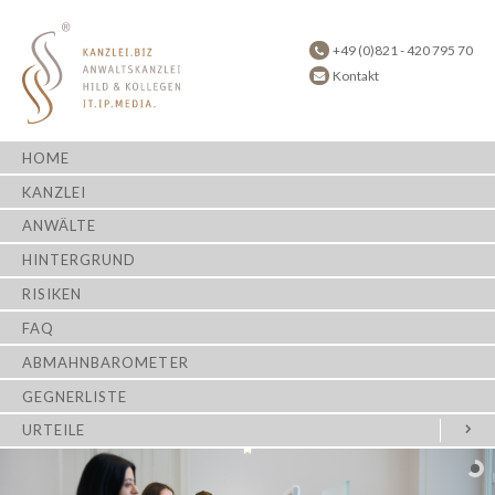
+49 (0)821 - 420 795 70
Kontakt
HOME
KANZLEI
ANWÄLTE
HINTERGRUND
RISIKEN
FAQ
ABMAHNBAROMETER
GEGNERLISTE
URTEILE