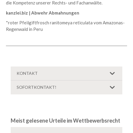
die Kompetenz unserer
Rechts- und Fachanwälte
.
kanzlei.biz |
Abwehr Abmahnungen
*roter Pfeilgiftfrosch ranitomeya reticulata vom Amazonas-
Regenwald in Peru
KONTAKT
Unsere Kontaktdaten:
SOFORTKONTAKT!
kanzlei.biz - Anwaltskanzlei Hild & Kollegen Konrad-
Formular ausfüllen:
Adenauer-Allee 55 86150 Augsburg
Telefon:
+49
(0)821 - 420 795 70
Telefax:
+49 (0)821 - 420 795 95
Name:
E-Mail:
abmahnung@kanzlei.biz
Meist gelesene Urteile im Wettbewerbsrecht
Soziale Netzwerke:
Telefonnummer: