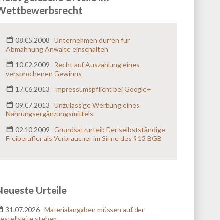
Telefonnummer:
Wettbewerbsrecht
E-Mail:
*
08.05.2008
Unternehmen dürfen für
Abmahnung Anwälte einschalten
10.02.2009
Recht auf Auszahlung eines
Nachricht:
*
versprochenen Gewinns
17.06.2013
Impressumspflicht bei Google+
09.07.2013
Unzulässige Werbung eines
Nahrungsergänzungsmittels
02.10.2009
Grundsatzurteil: Der selbstständige
Freiberufler als Verbraucher im Sinne des § 13 BGB
Rückruf erwünscht?
ja
nein
Erlaubnis zur Kontaktaufnahme
*
Neueste Urteile
Ich erkläre mich damit einverstanden, dass meine
Telefonnummer und/oder meine E-Mail-Adresse
31.07.2026
Materialangaben müssen auf der
von der Anwaltskanzlei Hild & Kollegen zur
estellseite stehen