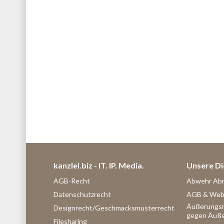
kanzlei.biz - IT. IP. Media.
Unsere Di
AGB-Recht
Abwehr Ab
Datenschutzrecht
AGB & Webs
Äußerungsr
Designrecht/Geschmacksmusterrecht
gegen Äuß
Filesharing