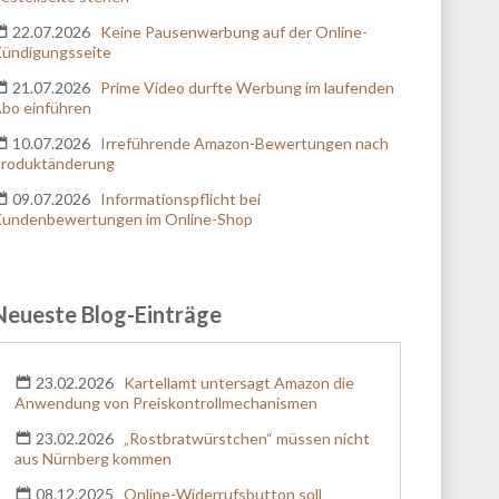
Kontaktaufnahme verwendet werden darf. Diese
22.07.2026
Keine Pausenwerbung auf der Online-
Einwilligung zur Nutzung meiner Telefonnummer
ündigungsseite
bzw. E-Mail-Adresse kann ich jederzeit für die
Zukunft widerrufen, indem ich z. B. eine E-Mail an
21.07.2026
Prime Video durfte Werbung im laufenden
datenschutzbeauftragter@kanzlei.biz
sende. Die
bo einführen
Verarbeitung erfolgt entsprechend unserer
10.07.2026
Irreführende Amazon-Bewertungen nach
Datenschutzerklärung
.
roduktänderung
09.07.2026
Informationspflicht bei
undenbewertungen im Online-Shop
Neueste Blog-Einträge
23.02.2026
Kartellamt untersagt Amazon die
Anwendung von Preiskontrollmechanismen
23.02.2026
„Rostbratwürstchen“ müssen nicht
aus Nürnberg kommen
08.12.2025
Online-Widerrufsbutton soll