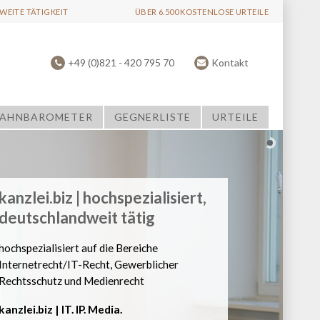
EITE TÄTIGKEIT
ÜBER 6.500 KOSTENLOSE URTEILE
+49 (0)821 - 420 795 70
Kontakt
AHNBAROMETER
GEGNERLISTE
URTEILE
kanzlei.biz | hochspezialisiert, 
deutschlandweit tätig
hochspezialisiert auf die Bereiche 
Internetrecht
/
IT-Recht
, 
Gewerblicher 
Rechtsschutz
 und 
Medienrecht
kanzlei.biz | 
IT
. 
IP
. 
Media
.