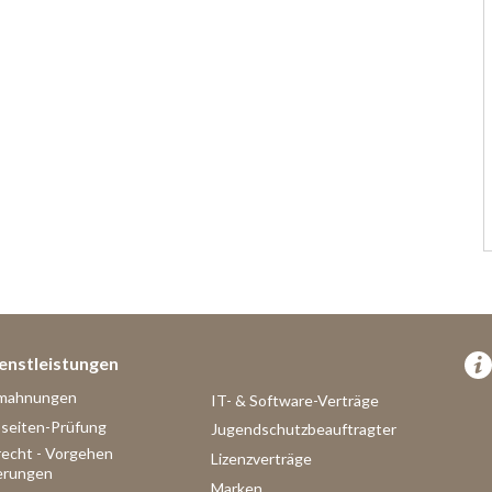
enstleistungen
mahnungen
IT- & Software-Verträge
eiten-Prüfung
Jugendschutzbeauftragter
echt - Vorgehen
Lizenzverträge
erungen
Marken