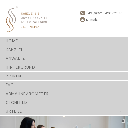
+49 (0)821 - 420 795 70
Kontakt
HOME
KANZLEI
ANWÄLTE
HINTERGRUND
RISIKEN
FAQ
ABMAHNBAROMETER
GEGNERLISTE
URTEILE