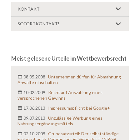
KONTAKT
Unsere Kontaktdaten:
SOFORTKONTAKT!
kanzlei.biz - Anwaltskanzlei Hild & Kollegen Konrad-
Formular ausfüllen:
Adenauer-Allee 55 86150 Augsburg
Telefon:
+49
(0)821 - 420 795 70
Telefax:
+49 (0)821 - 420 795 95
Name:
E-Mail:
abmahnung@kanzlei.biz
Meist gelesene Urteile im Wettbewerbsrecht
Soziale Netzwerke:
Telefonnummer:
08.05.2008
Unternehmen dürfen für Abmahnung
Anwälte einschalten
E-Mail:
*
10.02.2009
Recht auf Auszahlung eines
versprochenen Gewinns
Nachricht:
*
17.06.2013
Impressumspflicht bei Google+
09.07.2013
Unzulässige Werbung eines
Nahrungsergänzungsmittels
02.10.2009
Grundsatzurteil: Der selbstständige
Freiberufler als Verbraucher im Sinne des § 13 BGB