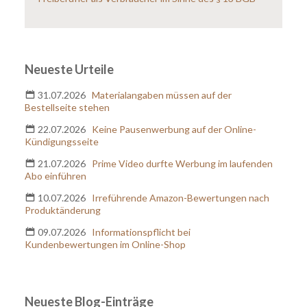
Rückruf erwünscht?
ja
nein
Neueste Urteile
Erlaubnis zur Kontaktaufnahme
*
31.07.2026
Materialangaben müssen auf der
Ich erkläre mich damit einverstanden, dass meine
Bestellseite stehen
Telefonnummer und/oder meine E-Mail-Adresse von
der Anwaltskanzlei Hild & Kollegen zur
22.07.2026
Keine Pausenwerbung auf der Online-
Kontaktaufnahme verwendet werden darf. Diese
Kündigungsseite
Einwilligung zur Nutzung meiner Telefonnummer
21.07.2026
Prime Video durfte Werbung im laufenden
bzw. E-Mail-Adresse kann ich jederzeit für die
Abo einführen
Zukunft widerrufen, indem ich z. B. eine E-Mail an
datenschutzbeauftragter@kanzlei.biz
sende. Die
10.07.2026
Irreführende Amazon-Bewertungen nach
Produktänderung
Verarbeitung erfolgt entsprechend unserer
Datenschutzerklärung
.
09.07.2026
Informationspflicht bei
Kundenbewertungen im Online-Shop
Neueste Blog-Einträge