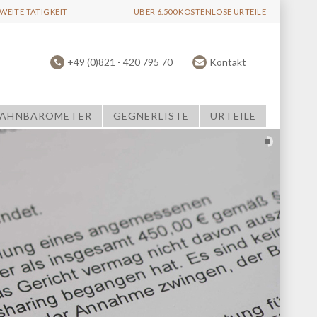
EITE TÄTIGKEIT
ÜBER 6.500 KOSTENLOSE URTEILE
+49 (0)821 - 420 795 70
Kontakt
AHNBAROMETER
GEGNERLISTE
URTEILE