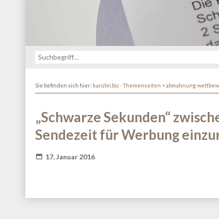
Sie befinden sich hier:
kanzlei.biz - Themenseiten
>
abmahnung-wettbew
„Schwarze Sekunden“ zwische
Sendezeit für Werbung einz
17. Januar 2016
Fatal error
: Redefinition of parameter $_ in
/va
content/themes/kanzlei-praegnanz/shariff/vendor/guzz