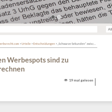
erbsrecht.com
>
Urteile
>
Entscheidungen
>
„Schwarze Sekunden“ zwischen Werbespots sind zu Sendezeit für Werbung einzurechnen
n Werbespots sind zu
urechnen
19 mal gelesen
r/www/themen/htdocs/netzwerk.kanzlei.biz/wp-
lehttp/ringphp/src/Client/StreamHandler.php
on line
313