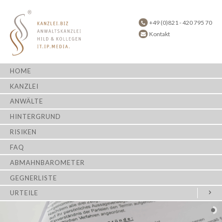
+49 (0)821 - 420 795 70
Kontakt
HOME
KANZLEI
ANWÄLTE
HINTERGRUND
RISIKEN
FAQ
ABMAHNBAROMETER
GEGNERLISTE
URTEILE