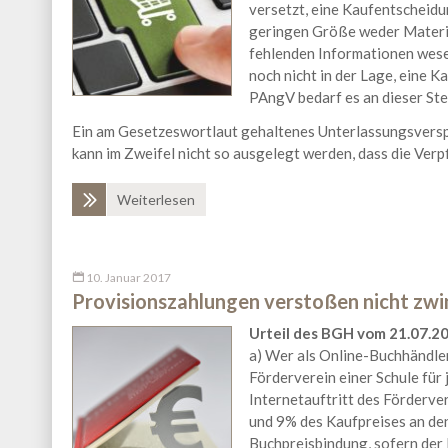
versetzt, eine Kaufentscheidun
geringen Größe weder Materia
fehlenden Informationen wesen
noch nicht in der Lage, eine 
PAngV bedarf es an dieser Ste
Ein am Gesetzeswortlaut gehaltenes Unterlassungsvers
kann im Zweifel nicht so ausgelegt werden, dass die Ver
Weiterlesen
10. Januar 2017
Provisionszahlungen verstoßen nicht zw
Urteil des BGH vom 21.07.201
a) Wer als Online-Buchhändl
Förderverein einer Schule für
Internetauftritt des Förderve
und 9% des Kaufpreises an den
Buchpreisbindung, sofern der