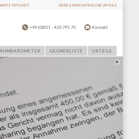
EITE TÄTIGKEIT
ÜBER 6.500 KOSTENLOSE URTEILE
+49 (0)821 - 420 795 70
Kontakt
AHNBAROMETER
GEGNERLISTE
URTEILE