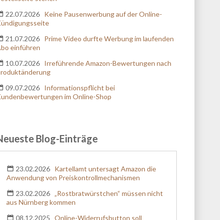
Kontaktaufnahme verwendet werden darf. Diese
22.07.2026
Keine Pausenwerbung auf der Online-
Einwilligung zur Nutzung meiner Telefonnummer
ündigungsseite
bzw. E-Mail-Adresse kann ich jederzeit für die
Zukunft widerrufen, indem ich z. B. eine E-Mail an
21.07.2026
Prime Video durfte Werbung im laufenden
datenschutzbeauftragter@kanzlei.biz
sende. Die
bo einführen
Verarbeitung erfolgt entsprechend unserer
10.07.2026
Irreführende Amazon-Bewertungen nach
Datenschutzerklärung
.
roduktänderung
09.07.2026
Informationspflicht bei
undenbewertungen im Online-Shop
Neueste Blog-Einträge
23.02.2026
Kartellamt untersagt Amazon die
Anwendung von Preiskontrollmechanismen
23.02.2026
„Rostbratwürstchen“ müssen nicht
aus Nürnberg kommen
08.12.2025
Online-Widerrufsbutton soll