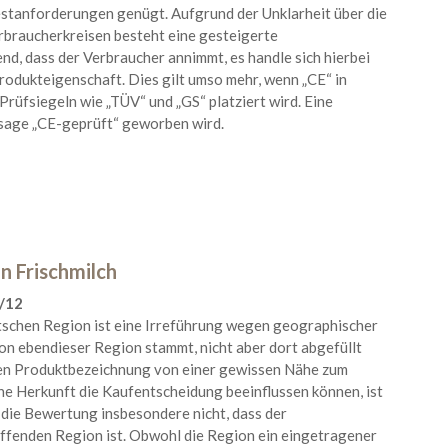
estanforderungen genügt. Aufgrund der Unklarheit über die
rbraucherkreisen besteht eine gesteigerte
d, dass der Verbraucher annimmt, es handle sich hierbei
odukteigenschaft. Dies gilt umso mehr, wenn „CE“ in
Prüfsiegeln wie „TÜV“ und „GS“ platziert wird. Eine
ssage „CE-geprüft“ geworben wird.
n Frischmilch
7/12
tschen Region ist eine Irreführung wegen geographischer
n ebendieser Region stammt, nicht aber dort abgefüllt
hen Produktbezeichnung von einer gewissen Nähe zum
he Herkunft die Kaufentscheidung beeinflussen können, ist
die Bewertung insbesondere nicht, dass der
effenden Region ist. Obwohl die Region ein eingetragener