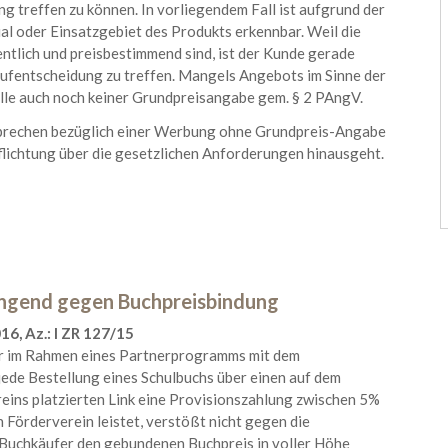
g treffen zu können. In vorliegendem Fall ist aufgrund der
l oder Einsatzgebiet des Produkts erkennbar. Weil die
tlich und preisbestimmend sind, ist der Kunde gerade
Kaufentscheidung zu treffen. Mangels Angebots im Sinne der
lle auch noch keiner Grundpreisangabe gem. § 2 PAngV.
prechen bezüglich einer Werbung ohne Grundpreis-Angabe
pflichtung über die gesetzlichen Anforderungen hinausgeht.
ingend gegen Buchpreisbindung
6, Az.: I ZR 127/15
er im Rahmen eines Partnerprogramms mit dem
 jede Bestellung eines Schulbuchs über einen auf dem
reins platzierten Link eine Provisionszahlung zwischen 5%
 Förderverein leistet, verstößt nicht gegen die
 Buchkäufer den gebundenen Buchpreis in voller Höhe