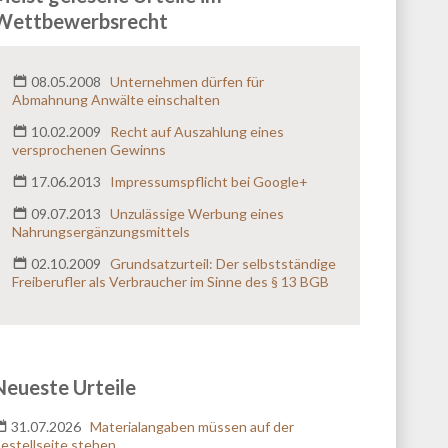
Telefonnummer:
Wettbewerbsrecht
E-Mail:
*
08.05.2008
Unternehmen dürfen für
Abmahnung Anwälte einschalten
10.02.2009
Recht auf Auszahlung eines
Nachricht:
*
versprochenen Gewinns
17.06.2013
Impressumspflicht bei Google+
09.07.2013
Unzulässige Werbung eines
Nahrungsergänzungsmittels
02.10.2009
Grundsatzurteil: Der selbstständige
Freiberufler als Verbraucher im Sinne des § 13 BGB
Rückruf erwünscht?
ja
nein
Erlaubnis zur Kontaktaufnahme
*
Neueste Urteile
Ich erkläre mich damit einverstanden, dass meine
Telefonnummer und/oder meine E-Mail-Adresse
31.07.2026
Materialangaben müssen auf der
von der Anwaltskanzlei Hild & Kollegen zur
estellseite stehen