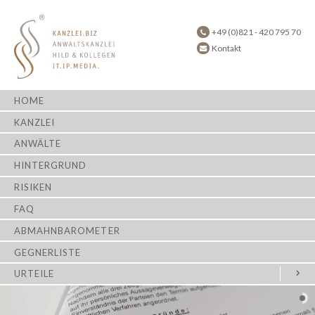
+49 (0)821 - 420 795 70
Kontakt
HOME
KANZLEI
ANWÄLTE
HINTERGRUND
RISIKEN
FAQ
ABMAHNBAROMETER
GEGNERLISTE
URTEILE