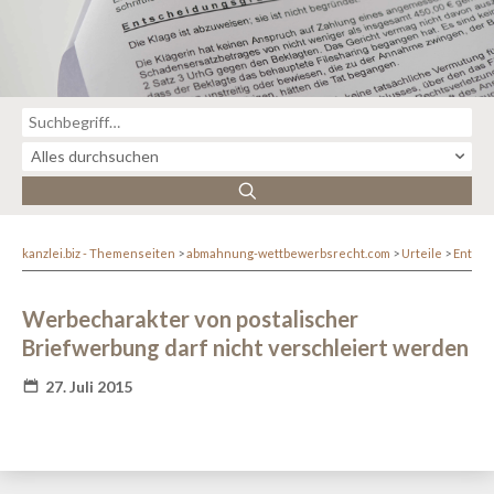
kanzlei.biz - Themenseiten
abmahnung-wettbewerbsrecht.com
Urteile
Entsc
Werbecharakter von postalischer
Briefwerbung darf nicht verschleiert werden
27. Juli 2015