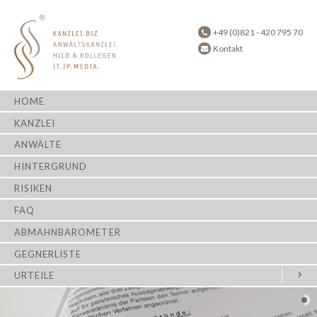
+49 (0)821 - 420 795 70
Kontakt
HOME
KANZLEI
ANWÄLTE
HINTERGRUND
RISIKEN
FAQ
ABMAHNBAROMETER
GEGNERLISTE
URTEILE