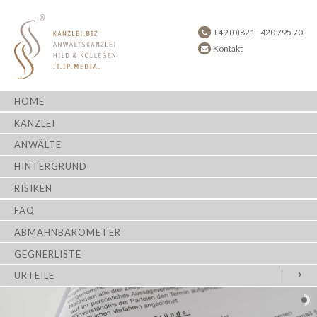
+49 (0)821 - 420 795 70
Kontakt
HOME
KANZLEI
ANWÄLTE
HINTERGRUND
RISIKEN
FAQ
ABMAHNBAROMETER
GEGNERLISTE
URTEILE