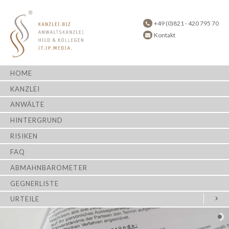
+49 (0)821 - 420 795 70
Kontakt
HOME
KANZLEI
ANWÄLTE
HINTERGRUND
RISIKEN
FAQ
ABMAHNBAROMETER
GEGNERLISTE
URTEILE