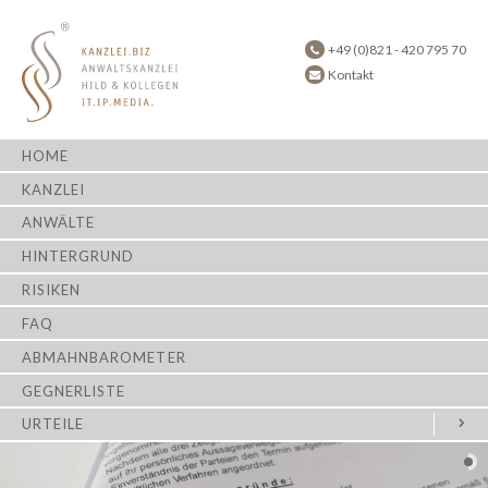
+49 (0)821 - 420 795 70
Kontakt
HOME
KANZLEI
ANWÄLTE
HINTERGRUND
RISIKEN
FAQ
ABMAHNBAROMETER
GEGNERLISTE
URTEILE