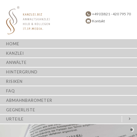
+49 (0)821 - 420 795 70
Kontakt
HOME
KANZLEI
ANWÄLTE
HINTERGRUND
RISIKEN
FAQ
ABMAHNBAROMETER
GEGNERLISTE
URTEILE