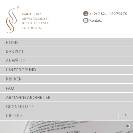
+49 (0)821 - 420 795 70
Kontakt
HOME
KANZLEI
ANWÄLTE
HINTERGRUND
RISIKEN
FAQ
ABMAHNBAROMETER
GEGNERLISTE
URTEILE