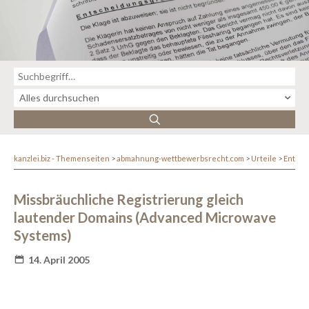
kanzlei.biz - Themenseiten
abmahnung-wettbewerbsrecht.com
Urteile
Entsc
Missbräuchliche Registrierung gleich
lautender Domains (Advanced Microwave
Systems)
14. April 2005