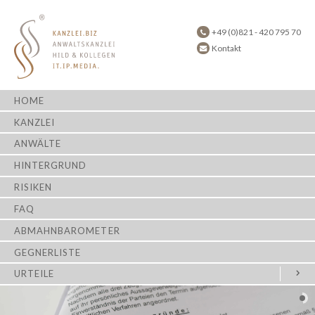
+49 (0)821 - 420 795 70
Kontakt
HOME
KANZLEI
ANWÄLTE
HINTERGRUND
RISIKEN
FAQ
ABMAHNBAROMETER
GEGNERLISTE
URTEILE