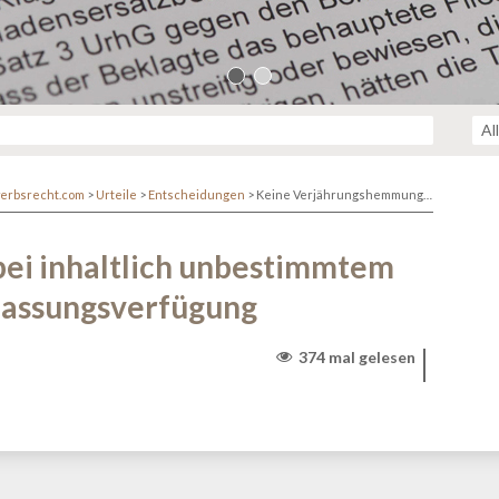
erbsrecht.com
>
Urteile
>
Entscheidungen
>
Keine Verjährungshemmung bei inhaltlich unbestimmtem Antrag auf Erlass einer Unterlassungsverfügung
ei inhaltlich unbestimmtem
rlassungsverfügung
374 mal gelesen
r/www/themen/htdocs/netzwerk.kanzlei.biz/wp-
lehttp/ringphp/src/Client/StreamHandler.php
on line
313