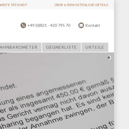
EITE TÄTIGKEIT
ÜBER 6.500 KOSTENLOSE URTEILE
+49 (0)821 - 420 795 70
Kontakt
AHNBAROMETER
GEGNERLISTE
URTEILE