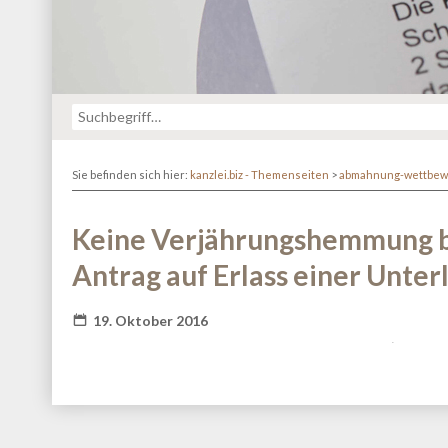
Sie befinden sich hier:
kanzlei.biz - Themenseiten
>
abmahnung-wettbew
Keine Verjährungshemmung b
Antrag auf Erlass einer Unte
19. Oktober 2016
Fatal error
: Redefinition of parameter $_ in
/va
content/themes/kanzlei-praegnanz/shariff/vendor/guzz