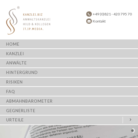
+49 (0)821 - 420 795 70
Kontakt
HOME
KANZLEI
ANWÄLTE
HINTERGRUND
RISIKEN
FAQ
ABMAHNBAROMETER
GEGNERLISTE
URTEILE