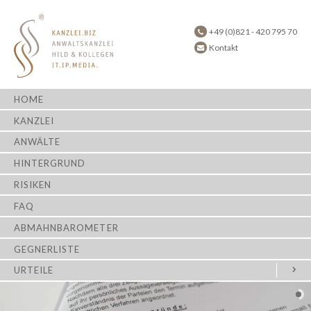
+49 (0)821 - 420 795 70
Kontakt
HOME
KANZLEI
ANWÄLTE
HINTERGRUND
RISIKEN
FAQ
ABMAHNBAROMETER
GEGNERLISTE
URTEILE