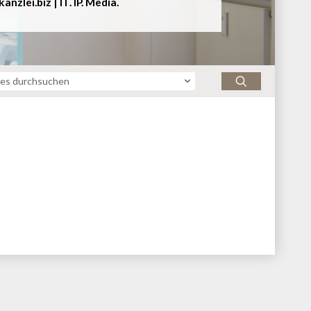
kanzlei.biz | 
IT
. 
IP
. 
Media
.