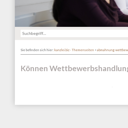
Sie befinden sich hier:
kanzlei.biz - Themenseiten
>
abmahnung-wettbew
Können Wettbewerbshandlunge
Fatal error
: Redefinition of parameter $_ in
/va
content/themes/kanzlei-praegnanz/shariff/vendor/guzz