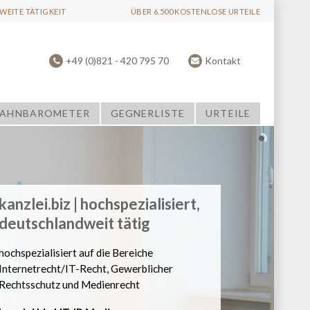
EITE TÄTIGKEIT
ÜBER 6.500 KOSTENLOSE URTEILE
+49 (0)821 - 420 795 70
Kontakt
AHNBAROMETER
GEGNERLISTE
URTEILE
kanzlei.biz | hochspezialisiert, 
deutschlandweit tätig
hochspezialisiert auf die Bereiche 
Internetrecht
/
IT-Recht
, 
Gewerblicher 
Rechtsschutz
 und 
Medienrecht