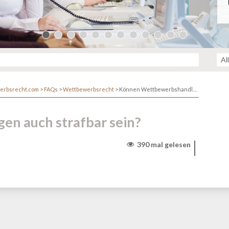
erbsrecht.com
>
FAQs
>
Wettbewerbsrecht
>
Können Wettbewerbshandlungen auch strafbar sein?
n auch strafbar sein?
390 mal gelesen
r/www/themen/htdocs/netzwerk.kanzlei.biz/wp-
lehttp/ringphp/src/Client/StreamHandler.php
on line
313