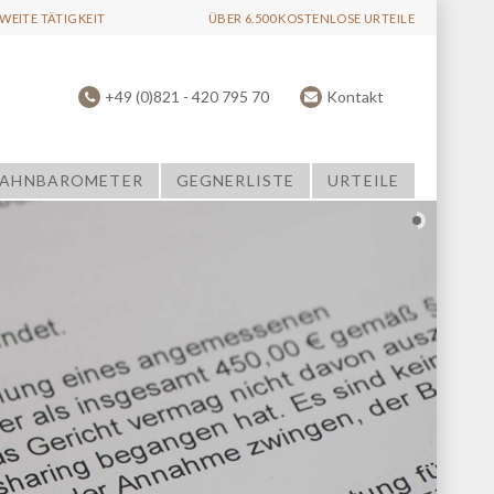
EITE TÄTIGKEIT
ÜBER 6.500 KOSTENLOSE URTEILE
+49 (0)821 - 420 795 70
Kontakt
AHNBAROMETER
GEGNERLISTE
URTEILE