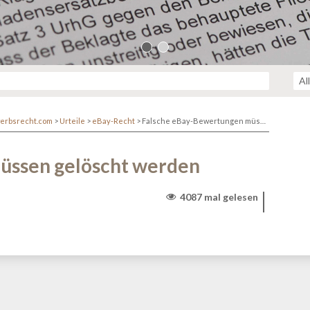
erbsrecht.com
>
Urteile
>
eBay-Recht
>
Falsche eBay-Bewertungen müssen gelöscht werden
üssen gelöscht werden
4087 mal gelesen
r/www/themen/htdocs/netzwerk.kanzlei.biz/wp-
lehttp/ringphp/src/Client/StreamHandler.php
on line
313