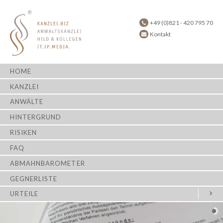
+49 (0)821 - 420 795 70
Kontakt
HOME
KANZLEI
ANWÄLTE
HINTERGRUND
RISIKEN
FAQ
ABMAHNBAROMETER
GEGNERLISTE
URTEILE