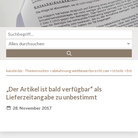
kanzlei.biz - Themenseiten
abmahnung-wettbewerbsrecht.com
Urteile
Entsc
„Der Artikel ist bald verfügbar“ als
Lieferzeitangabe zu unbestimmt
28. November 2017