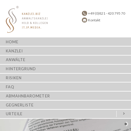
+49 (0)821 - 420 795 70
Kontakt
HOME
KANZLEI
ANWÄLTE
HINTERGRUND
RISIKEN
FAQ
ABMAHNBAROMETER
GEGNERLISTE
URTEILE