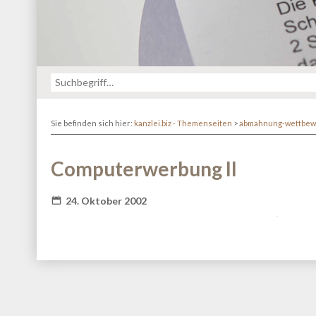
Sie befinden sich hier:
kanzlei.biz - Themenseiten
>
abmahnung-wettbew
Computerwerbung II
24. Oktober 2002
Fatal error
: Redefinition of parameter $_ in
/va
content/themes/kanzlei-praegnanz/shariff/vendor/guzz