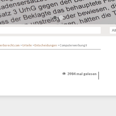
erbsrecht.com
>
Urteile
>
Entscheidungen
>
Computerwerbung II
3984 mal gelesen
r/www/themen/htdocs/netzwerk.kanzlei.biz/wp-
lehttp/ringphp/src/Client/StreamHandler.php
on line
313