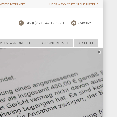
EITE TÄTIGKEIT
ÜBER 6.500 KOSTENLOSE URTEILE
+49 (0)821 - 420 795 70
Kontakt
AHNBAROMETER
GEGNERLISTE
URTEILE