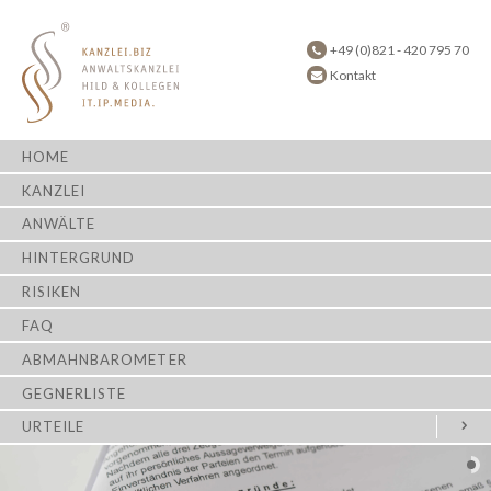
+49 (0)821 - 420 795 70
Kontakt
HOME
KANZLEI
ANWÄLTE
HINTERGRUND
RISIKEN
FAQ
ABMAHNBAROMETER
GEGNERLISTE
URTEILE