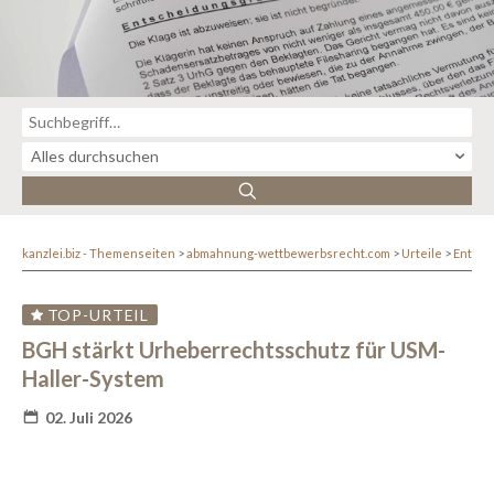
kanzlei.biz - Themenseiten
abmahnung-wettbewerbsrecht.com
Urteile
Entsc
TOP-URTEIL
BGH stärkt Urheberrechtsschutz für USM-
Haller-System
02. Juli 2026