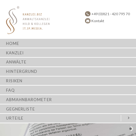
+49 (0)821 - 420 795 70
Kontakt
HOME
KANZLEI
ANWÄLTE
HINTERGRUND
RISIKEN
FAQ
ABMAHNBAROMETER
GEGNERLISTE
URTEILE