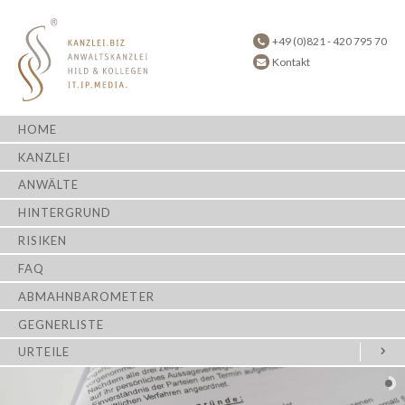
+49 (0)821 - 420 795 70
Kontakt
HOME
KANZLEI
ANWÄLTE
HINTERGRUND
RISIKEN
FAQ
ABMAHNBAROMETER
GEGNERLISTE
URTEILE