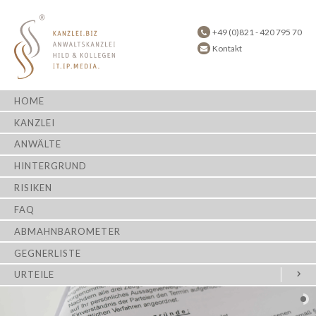
+49 (0)821 - 420 795 70
Kontakt
HOME
KANZLEI
ANWÄLTE
HINTERGRUND
RISIKEN
FAQ
ABMAHNBAROMETER
GEGNERLISTE
URTEILE