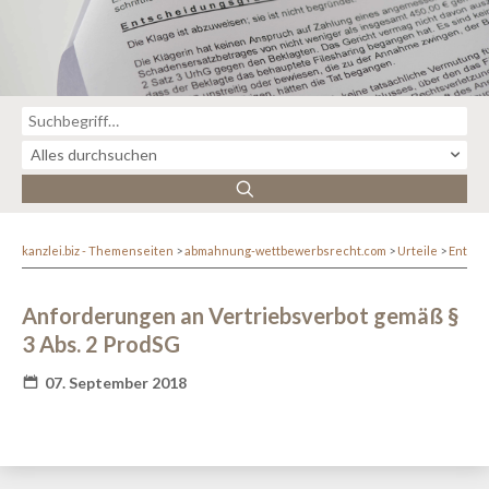
kanzlei.biz - Themenseiten
abmahnung-wettbewerbsrecht.com
Urteile
Entsc
Anforderungen an Vertriebsverbot gemäß §
3 Abs. 2 ProdSG
07. September 2018