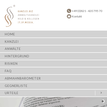
+49 (0)821 - 420 795 70
Kontakt
HOME
KANZLEI
ANWÄLTE
HINTERGRUND
RISIKEN
FAQ
ABMAHNBAROMETER
GEGNERLISTE
URTEILE